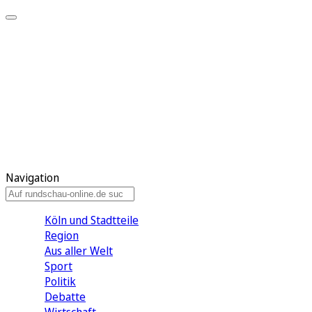
Meine KR
Meine Artikel
Meine Region
Meine Newsletter
Gewinnspiele
Mein Rundschau PLUS
Mein E-Paper
Navigation
Köln und Stadtteile
Region
Aus aller Welt
Sport
Politik
Debatte