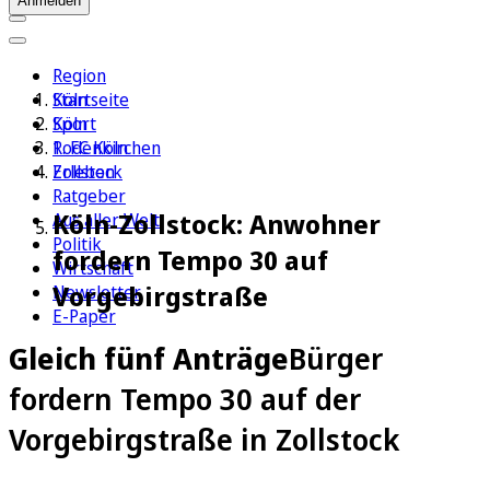
Anmelden
Region
Köln
Startseite
Sport
Köln
1. FC Köln
Rodenkirchen
Erleben
Zollstock
Ratgeber
Köln-Zollstock: Anwohner
Aus aller Welt
Politik
fordern Tempo 30 auf
Wirtschaft
Vorgebirgstraße
Newsletter
E-Paper
Gleich fünf Anträge
Bürger
fordern Tempo 30 auf der
Vorgebirgstraße in Zollstock