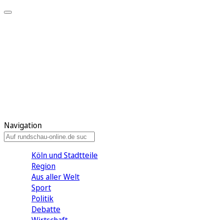
Meine KR
Meine Artikel
Meine Region
Meine Newsletter
Gewinnspiele
Mein Rundschau PLUS
Mein E-Paper
Navigation
Köln und Stadtteile
Region
Aus aller Welt
Sport
Politik
Debatte