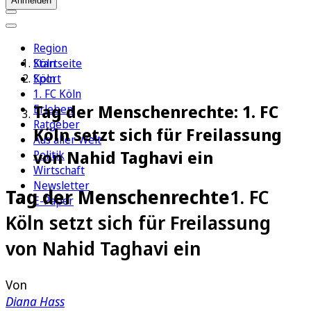
Anmelden
Region
Köln
Startseite
Sport
Köln
1. FC Köln
Tag der Menschenrechte: 1. FC
Erleben
Ratgeber
Köln setzt sich für Freilassung
Aus aller Welt
von Nahid Taghavi ein
Politik
Wirtschaft
Newsletter
Tag der Menschenrechte
1. FC
E-Paper
Köln setzt sich für Freilassung
von Nahid Taghavi ein
Von
Diana Hass