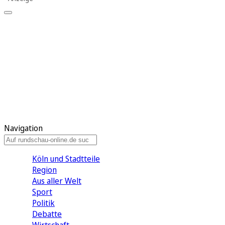
Meine KR
Meine Artikel
Meine Region
Meine Newsletter
Gewinnspiele
Mein Rundschau PLUS
Mein E-Paper
Navigation
Köln und Stadtteile
Region
Aus aller Welt
Sport
Politik
Debatte