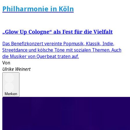
Philharmonie in Köln
„Glow Up Cologne“ als Fest für die Vielfalt
Das Benefizkonzert vereinte Popmusik, Klassik, Indie,
Streetdance und kölsche Töne mit sozialen Themen. Auch
die Musiker von Querbeat traten auf.
Von
Ulrike Weinert
Merken