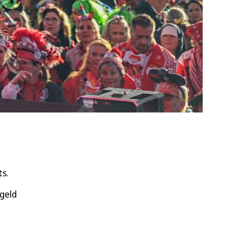
ts.
geld