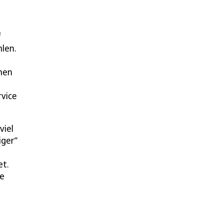
f
len.
enen
vice
viel
iger“
et.
ke