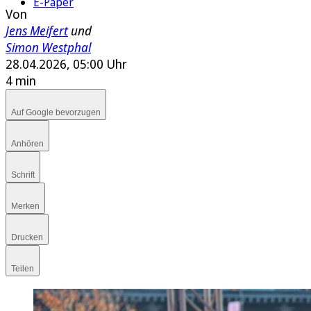
E-Paper
Von
Jens Meifert
und
Simon Westphal
28.04.2026, 05:00 Uhr
4 min
Auf Google bevorzugen
Anhören
Schrift
Merken
Drucken
Teilen