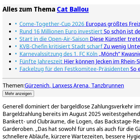
Alles zum Thema
Cat Ballou
Come-Together-Cup 2026
Europas größtes Freize
Rund 16 Millionen Euro investiert
So schön ist 
Start in die Open-Air-Saison
Diese Künstler tre
KVB-Chefin kritisiert Stadt scharf
Zu wenig Unte
Karnevalssitzung des 1. FC Köln
„Mönch“ Kwasnio
Fünfte Jahreszeit
Hier können Jecken im Rhein-Si
Fackelzug für den Festkomitee-Präsidenten
So e
Themen:
Gürzenich
Lanxess Arena
Tanzbrunnen
Mehr anzeigen
Generell dominiert der bargeldlose Zahlungsverkehr 
Bargeldzahlung bereits im August 2025 weitestgehend
Bankett- und Clubräume, die Logen, das Backstage-Re
Garderoben. „Das hat sowohl für uns als auch für die Gä
schnellere Abläufe, kürzere Wartezeiten, bessere Hygi