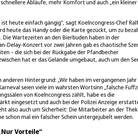
: schnellere Abläufe, mehr Komfort und auch „ein kleiner
s ist heute einfach gängig“, sagt Koelncongress-Chef Ral
rd heute das Handy oder die Karte gezückt, um zu bezah
hen. Die Wartezeiten an den Bierbuden haben in der
an-Delay-Konzert vor zwei Jahren gab es chaotische Sz
en – die sich bei der Rückgabe der Pfandbecher
zwischen hat er das Gelände umgebaut, auch um den Ser
 anderen Hintergrund: „Wir haben im vergangenen Jahr 
Karneval seien viele im wahrsten Wortsinn „falsche Fuffz
ungssälen von Koelncongress zählt, habe es die
kt eingesetzt und auch bei der Polizei Anzeige erstatt
eht also auch um Sicherheit: Die Mitarbeiter an der The
e schon mal ein falscher Schein untergejubelt werden.
„Nur Vorteile“