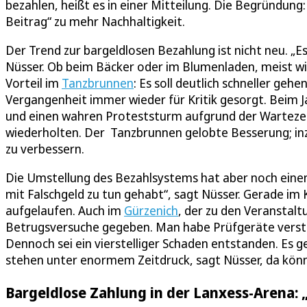
bezahlen, heißt es in einer Mitteilung. Die Begründung
Beitrag“ zu mehr Nachhaltigkeit.
Der Trend zur bargeldlosen Bezahlung ist nicht neu. „E
Nüsser. Ob beim Bäcker oder im Blumenladen, meist wi
Vorteil im
Tanzbrunnen
: Es soll deutlich schneller ge
Vergangenheit immer wieder für Kritik gesorgt. Beim J
und einen wahren Proteststurm aufgrund der Wartezeit
wiederholten. Der Tanzbrunnen gelobte Besserung; in
zu verbessern.
Die Umstellung des Bezahlsystems hat aber noch einen
mit Falschgeld zu tun gehabt“, sagt Nüsser. Gerade im 
aufgelaufen. Auch im
Gürzenich
, der zu den Veranstalt
Betrugsversuche gegeben. Man habe Prüfgeräte verstär
Dennoch sei ein vierstelliger Schaden entstanden. Es g
stehen unter enormem Zeitdruck, sagt Nüsser, da könn
Bargeldlose Zahlung in der Lanxess-Arena: 