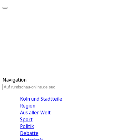
Meine KR
Meine Artikel
Meine Region
Meine Newsletter
Gewinnspiele
Mein Rundschau PLUS
Mein E-Paper
Navigation
Köln und Stadtteile
Region
Aus aller Welt
Sport
Politik
Debatte