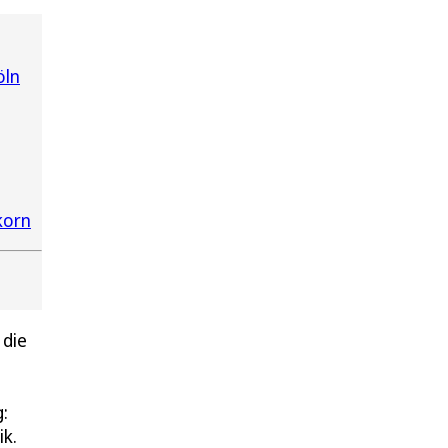
öln
korn
 die
:
ik.