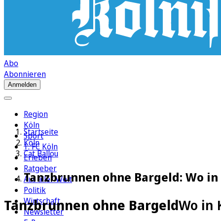
Abo
Abonnieren
Anmelden
Region
Köln
Startseite
Sport
Köln
1. FC Köln
Cat Ballou
Erleben
Ratgeber
Tanzbrunnen ohne Bargeld: Wo in 
Aus aller Welt
Politik
Wirtschaft
Tanzbrunnen ohne Bargeld
Wo in 
Newsletter