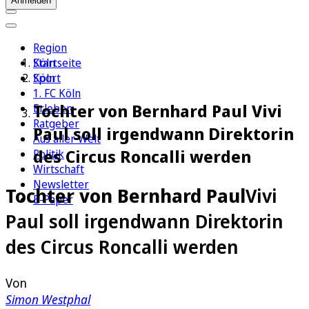
Anmelden
Region
Köln
Startseite
Sport
Köln
1. FC Köln
Tochter von Bernhard Paul Vivi
Erleben
Ratgeber
Paul soll irgendwann Direktorin
Aus aller Welt
des Circus Roncalli werden
Politik
Wirtschaft
Newsletter
Tochter von Bernhard Paul
Vivi
E-Paper
Paul soll irgendwann Direktorin
des Circus Roncalli werden
Von
Simon Westphal