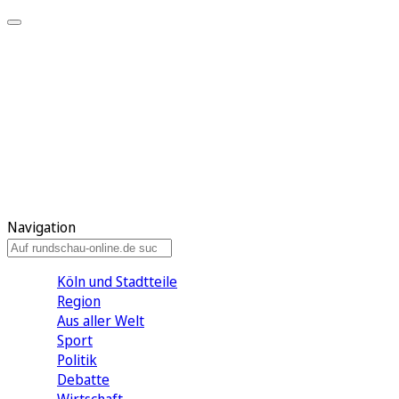
Meine KR
Meine Artikel
Meine Region
Meine Newsletter
Gewinnspiele
Mein Rundschau PLUS
Mein E-Paper
Navigation
Köln und Stadtteile
Region
Aus aller Welt
Sport
Politik
Debatte