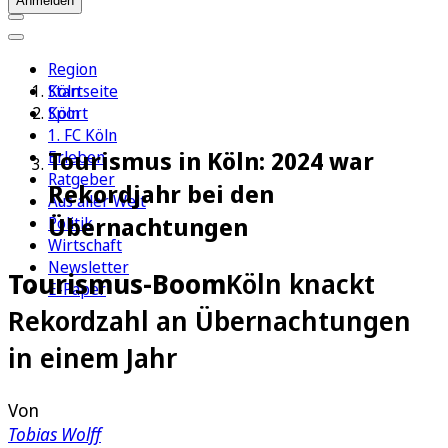
Anmelden
Region
Köln
Startseite
Sport
Köln
1. FC Köln
Tourismus in Köln: 2024 war
Erleben
Ratgeber
Rekordjahr bei den
Aus aller Welt
Übernachtungen
Politik
Wirtschaft
Newsletter
Tourismus-Boom
Köln knackt
E-Paper
Rekordzahl an Übernachtungen
in einem Jahr
Von
Tobias Wolff