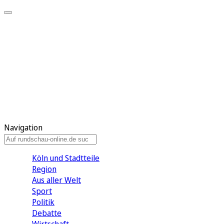
Meine KR
Meine Artikel
Meine Region
Meine Newsletter
Gewinnspiele
Mein Rundschau PLUS
Mein E-Paper
Navigation
Köln und Stadtteile
Region
Aus aller Welt
Sport
Politik
Debatte