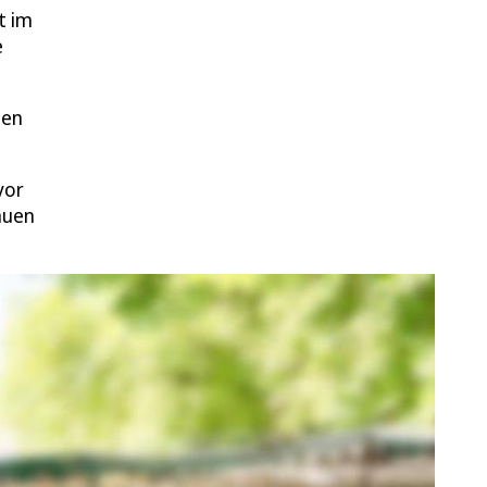
t im
e
den
vor
auen