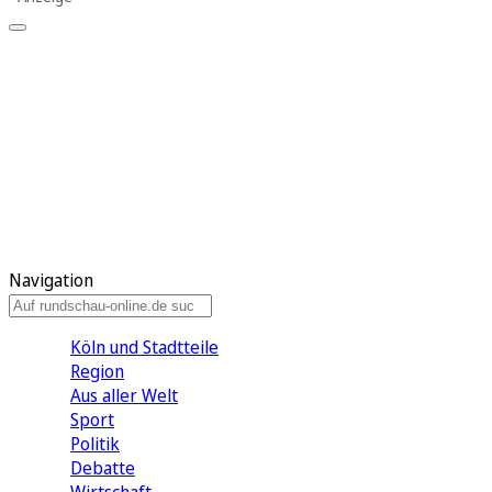
Meine KR
Meine Artikel
Meine Region
Meine Newsletter
Gewinnspiele
Mein Rundschau PLUS
Mein E-Paper
Navigation
Köln und Stadtteile
Region
Aus aller Welt
Sport
Politik
Debatte