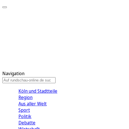
Meine KR
Meine Artikel
Meine Region
Meine Newsletter
Gewinnspiele
Mein Rundschau PLUS
Mein E-Paper
Navigation
Köln und Stadtteile
Region
Aus aller Welt
Sport
Politik
Debatte