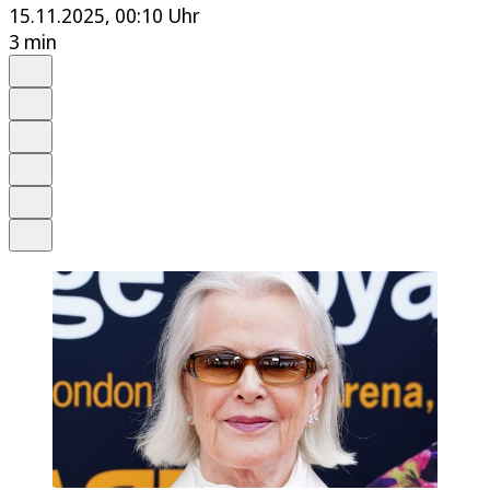
15.11.2025, 00:10 Uhr
3 min
Auf Google bevorzugen
Anhören
Schrift
Merken
Drucken
Teilen