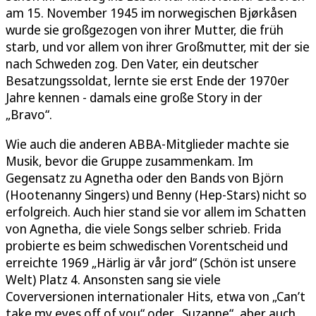
am 15. November 1945 im norwegischen Bjørkåsen
wurde sie großgezogen von ihrer Mutter, die früh
starb, und vor allem von ihrer Großmutter, mit der sie
nach Schweden zog. Den Vater, ein deutscher
Besatzungssoldat, lernte sie erst Ende der 1970er
Jahre kennen - damals eine große Story in der
„Bravo“.
Wie auch die anderen ABBA-Mitglieder machte sie
Musik, bevor die Gruppe zusammenkam. Im
Gegensatz zu Agnetha oder den Bands von Björn
(Hootenanny Singers) und Benny (Hep-Stars) nicht so
erfolgreich. Auch hier stand sie vor allem im Schatten
von Agnetha, die viele Songs selber schrieb. Frida
probierte es beim schwedischen Vorentscheid und
erreichte 1969 „Härlig är vår jord“ (Schön ist unsere
Welt) Platz 4. Ansonsten sang sie viele
Coverversionen internationaler Hits, etwa von „Can’t
take my eyes off of you“ oder „Suzanne“, aber auch