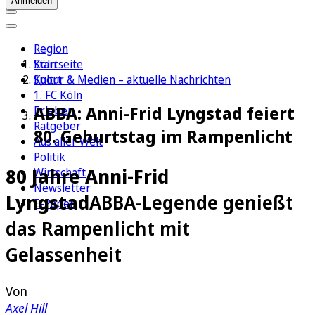
Anmelden
Region
Köln
Startseite
Sport
Kultur & Medien – aktuelle Nachrichten
1. FC Köln
ABBA: Anni-Frid Lyngstad feiert
Erleben
Ratgeber
80. Geburtstag im Rampenlicht
Aus aller Welt
Politik
80 Jahre Anni-Frid
Wirtschaft
Newsletter
Lyngstad
ABBA-Legende genießt
E-Paper
das Rampenlicht mit
Gelassenheit
Von
Axel Hill