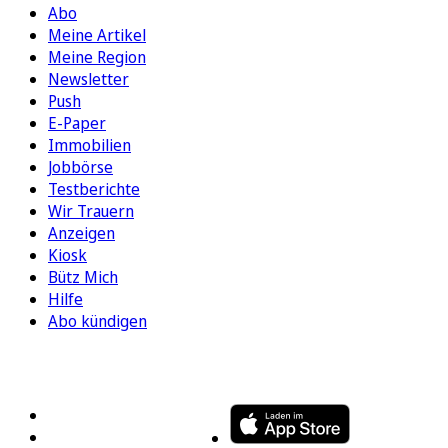
Abo
Meine Artikel
Meine Region
Newsletter
Push
E-Paper
Immobilien
Jobbörse
Testberichte
Wir Trauern
Anzeigen
Kiosk
Bütz Mich
Hilfe
Abo kündigen
FOLGEN SIE UNS
ENTDECKEN SIE UNSERE APP