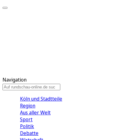
Meine KR
Meine Artikel
Meine Region
Meine Newsletter
Gewinnspiele
Mein Rundschau PLUS
Mein E-Paper
Navigation
Köln und Stadtteile
Region
Aus aller Welt
Sport
Politik
Debatte