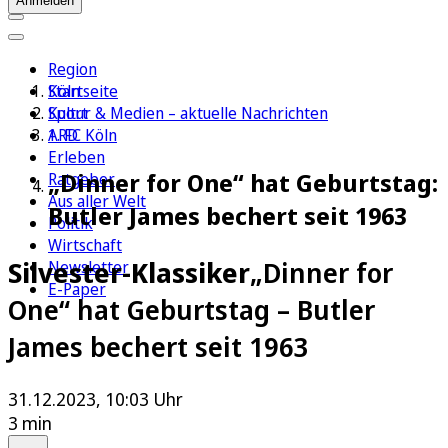
Anmelden
Region
Köln
Startseite
Sport
Kultur & Medien – aktuelle Nachrichten
1. FC Köln
ARD
Erleben
„Dinner for One“ hat Geburtstag:
Ratgeber
Aus aller Welt
Butler James bechert seit 1963
Politik
Wirtschaft
Silvester-Klassiker
„Dinner for
Newsletter
E-Paper
One“ hat Geburtstag – Butler
James bechert seit 1963
31.12.2023, 10:03 Uhr
3 min
Auf Google bevorzugen