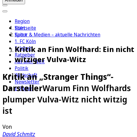
Anmelden
Region
Köln
Startseite
Sport
Kultur & Medien – aktuelle Nachrichten
1. FC Köln
Kritik an Finn Wolfhard: Ein nicht
Erleben
Ratgeber
witziger Vulva-Witz
Aus aller Welt
Politik
Kritik an „Stranger Things“-
Wirtschaft
Newsletter
Darsteller
Warum Finn Wolfhards
E-Paper
plumper Vulva-Witz nicht witzig
ist
Von
David Schmitz