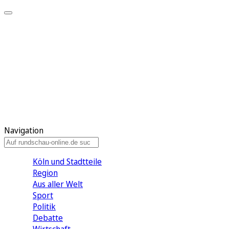
Meine KR
Meine Artikel
Meine Region
Meine Newsletter
Gewinnspiele
Mein Rundschau PLUS
Mein E-Paper
Navigation
Köln und Stadtteile
Region
Aus aller Welt
Sport
Politik
Debatte