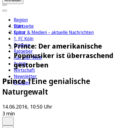
Anmelden
Region
Köln
Startseite
Sport
Kultur & Medien – aktuelle Nachrichten
1. FC Köln
Prince: Der amerikanische
Erleben
Ratgeber
Popmusiker ist überraschend
Aus aller Welt
gestorben
Politik
Wirtschaft
Newsletter
Prince †
Eine genialische
E-Paper
Naturgewalt
14.06.2016, 10:50 Uhr
3 min
Auf Google bevorzugen