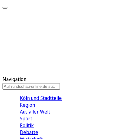
Meine KR
Meine Artikel
Meine Region
Meine Newsletter
Gewinnspiele
Mein Rundschau PLUS
Mein E-Paper
Navigation
Köln und Stadtteile
Region
Aus aller Welt
Sport
Politik
Debatte