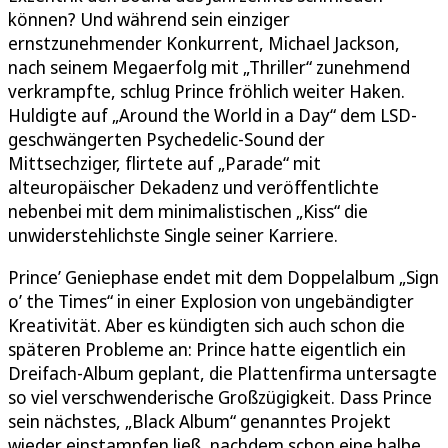
können? Und während sein einziger
ernstzunehmender Konkurrent, Michael Jackson,
nach seinem Megaerfolg mit „Thriller“ zunehmend
verkrampfte, schlug Prince fröhlich weiter Haken.
Huldigte auf „Around the World in a Day“ dem LSD-
geschwängerten Psychedelic-Sound der
Mittsechziger, flirtete auf „Parade“ mit
alteuropäischer Dekadenz und veröffentlichte
nebenbei mit dem minimalistischen „Kiss“ die
unwiderstehlichste Single seiner Karriere.
Prince’ Geniephase endet mit dem Doppelalbum „Sign
o’ the Times“ in einer Explosion von ungebändigter
Kreativität. Aber es kündigten sich auch schon die
späteren Probleme an: Prince hatte eigentlich ein
Dreifach-Album geplant, die Plattenfirma untersagte
so viel verschwenderische Großzügigkeit. Dass Prince
sein nächstes, „Black Album“ genanntes Projekt
wieder einstampfen ließ, nachdem schon eine halbe