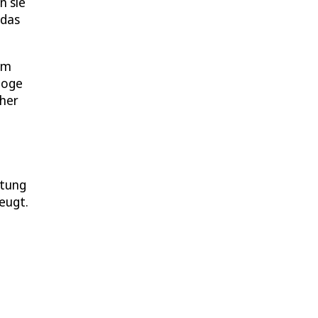
n sie
 das
em
loge
cher
htung
eugt.