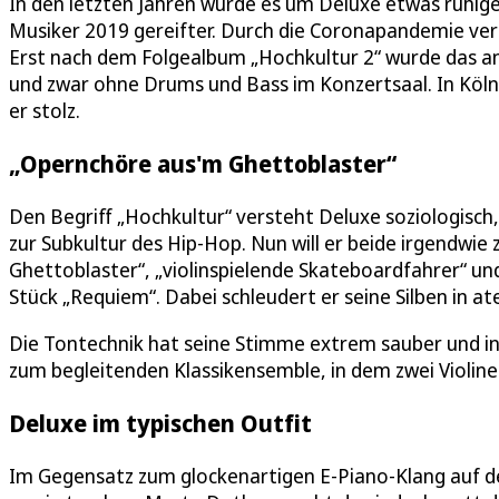
In den letzten Jahren wurde es um Deluxe etwas ruhige
Musiker 2019 gereifter. Durch die Coronapandemie verlo
Erst nach dem Folgealbum „Hochkultur 2“ wurde das ande
und zwar ohne Drums und Bass im Konzertsaal. In Köln f
er stolz.
„Opernchöre aus'm Ghettoblaster“
Den Begriff „Hochkultur“ versteht Deluxe soziologisch, 
zur Subkultur des Hip-Hop. Nun will er beide irgendw
Ghettoblaster“, „violinspielende Skateboardfahrer“ un
Stück „Requiem“. Dabei schleudert er seine Silben in 
Die Tontechnik hat seine Stimme extrem sauber und i
zum begleitenden Klassikensemble, in dem zwei Violine
Deluxe im typischen Outfit
Im Gegensatz zum glockenartigen E-Piano-Klang auf de