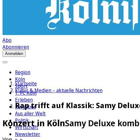
Abo
Abonnieren
Anmelden
Region
Köln
Startseite
Sport
Kultur & Medien – aktuelle Nachrichten
1. FC Köln
Erleben
Rap trifft auf Klassik: Samy Delux
Ratgeber
Aus aller Welt
Politik
Konzert in Köln
Samy Deluxe kombin
Wirtschaft
Newsletter
Von