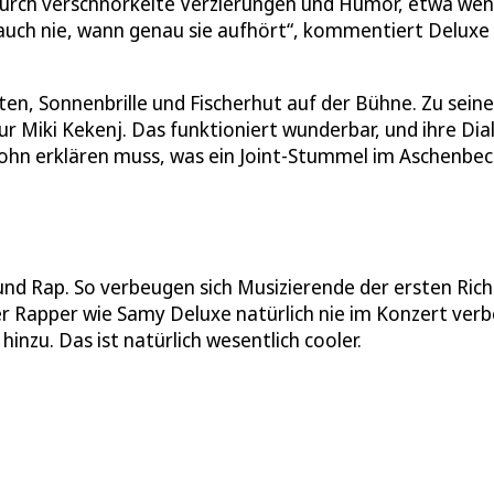
urch verschnörkelte Verzierungen und Humor, etwa wen
n auch nie, wann genau sie aufhört“, kommentiert Deluxe
ten, Sonnenbrille und Fischerhut auf der Bühne. Zu sein
r Miki Kekenj. Das funktioniert wunderbar, und ihre Dia
Sohn erklären muss, was ein Joint-Stummel im Aschenbe
und Rap. So verbeugen sich Musizierende der ersten Ric
r Rapper wie Samy Deluxe natürlich nie im Konzert verb
inzu. Das ist natürlich wesentlich cooler.