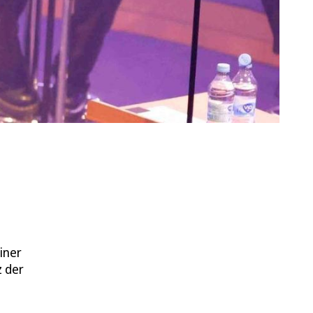
iner
z der