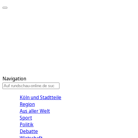
Meine KR
Meine Artikel
Meine Region
Meine Newsletter
Gewinnspiele
Mein Rundschau PLUS
Mein E-Paper
Navigation
Köln und Stadtteile
Region
Aus aller Welt
Sport
Politik
Debatte