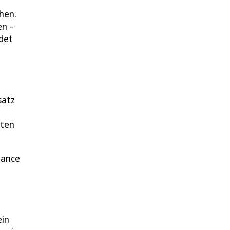
n
hen.
en –
ndet
satz
sten
lance
ein