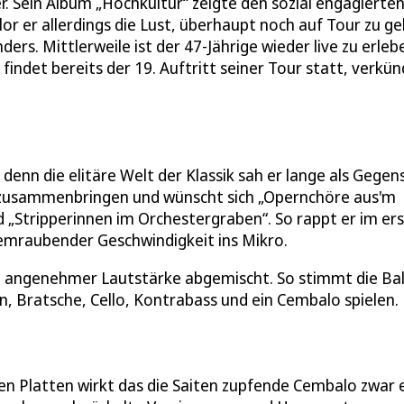
r. Sein Album „Hochkultur“ zeigte den sozial engagierte
r er allerdings die Lust, überhaupt noch auf Tour zu ge
rs. Mittlerweile ist der 47-Jährige wieder live zu erleb
indet bereits der 19. Auftritt seiner Tour statt, verkü
denn die elitäre Welt der Klassik sah er lange als Gegen
ie zusammenbringen und wünscht sich „Opernchöre aus'm
d „Stripperinnen im Orchestergraben“. So rappt er im er
atemraubender Geschwindigkeit ins Mikro.
n angenehmer Lautstärke abgemischt. So stimmt die Ba
n, Bratsche, Cello, Kontrabass und ein Cembalo spielen.
n Platten wirkt das die Saiten zupfende Cembalo zwar 