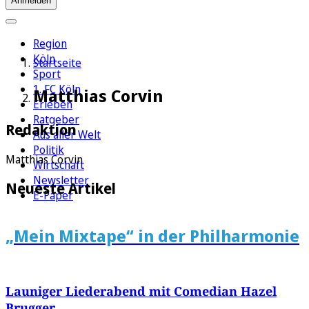
Anmelden
Region
Köln
Startseite
Sport
1. FC Köln
Matthias Corvin
Erleben
Ratgeber
Redaktion
Aus aller Welt
Politik
Matthias Corvin
Wirtschaft
Newsletter
Neueste Artikel
E-Paper
„Mein Mixtape“ in der Philharmonie
Launiger Liederabend mit Comedian Hazel
Brugger