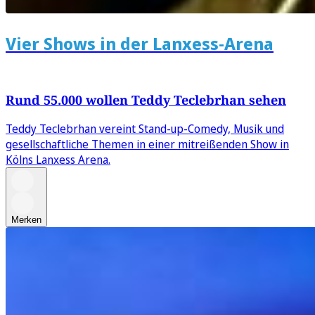
Vier Shows in der Lanxess-Arena
Rund 55.000 wollen Teddy Teclebrhan sehen
Teddy Teclebrhan vereint Stand-up-Comedy, Musik und
gesellschaftliche Themen in einer mitreißenden Show in
Kölns Lanxess Arena.
Merken