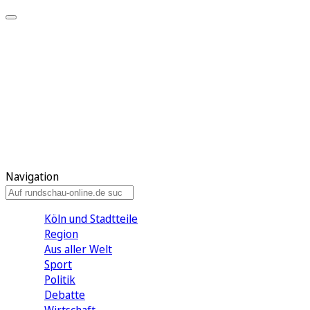
Meine KR
Meine Artikel
Meine Region
Meine Newsletter
Gewinnspiele
Mein Rundschau PLUS
Mein E-Paper
Navigation
Köln und Stadtteile
Region
Aus aller Welt
Sport
Politik
Debatte