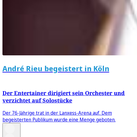
André Rieu begeistert in Köln
Der Entertainer dirigiert sein Orchester und
verzichtet auf Solostücke
Der 76-Jährige trat in der Lanxess-Arena auf. Dem
begeisterten Publikum wurde eine Menge geboten.