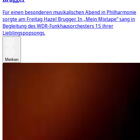
Für einen besonderen musikalischen Abend in Philharmonie
sorgte am Freitag Hazel Brugger. In „Mein Mixtape“ sang in
Begleitung des WDR-Funkhausorchesters 15 ihrer
Lieblingspopsongs.
Merken