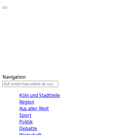
Meine KR
Meine Artikel
Meine Region
Meine Newsletter
Gewinnspiele
Mein Rundschau PLUS
Mein E-Paper
Navigation
Köln und Stadtteile
Region
Aus aller Welt
Sport
Politik
Debatte