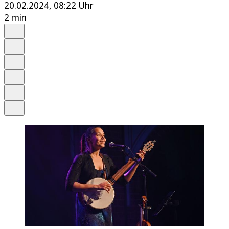
20.02.2024, 08:22 Uhr
2 min
Auf Google bevorzugen
Anhören
Schrift
Merken
Drucken
Teilen