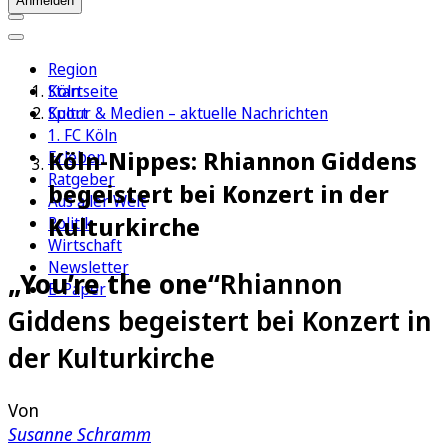
Anmelden
Region
Köln
Startseite
Sport
Kultur & Medien – aktuelle Nachrichten
1. FC Köln
Köln-Nippes: Rhiannon Giddens
Erleben
Ratgeber
begeistert bei Konzert in der
Aus aller Welt
Kulturkirche
Politik
Wirtschaft
Newsletter
„You’re the one“
Rhiannon
E-Paper
Giddens begeistert bei Konzert in
der Kulturkirche
Von
Susanne Schramm