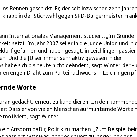
ins Rennen geschickt. Er, der seit inzwischen zehn Jahre
bar knapp in der Stichwahl gegen SPD-Bürgermeister Fran
ann Internationales Management studiert. „Im Grunde
it setzt. Im Jahr 2007 sei er in die Junge Union und in 
ldorf gefahren und haben gesagt, in Leichlingen passier
len. Und die JU sei immer sehr aktiv gewesen in der
s habe sich bis heute nicht geändert, sagt Winter, der –
 einen engen Draht zum Parteinachwuchs in Leichlingen pf
ernde Worte
daran gedacht, erneut zu kandidieren. „In den kommend
. Aber: Dass er von vielen Menschen aufmunternde Worte 
 motiviert, sagt Winter.
 ein Ansporn dafür, Politik zu machen. „Zum Beispiel be
 passiert zwar was, aber es dauert zu lange“, beklagt