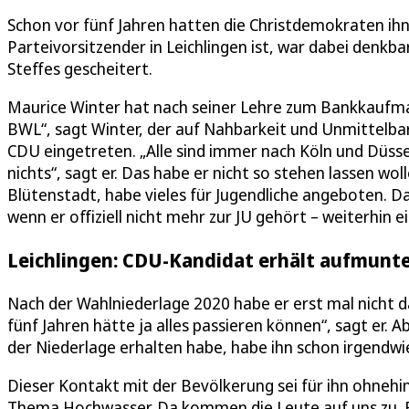
Schon vor fünf Jahren hatten die Christdemokraten ihn 
Parteivorsitzender in Leichlingen ist, war dabei denk
Steffes gescheitert.
Maurice Winter hat nach seiner Lehre zum Bankkaufm
BWL“, sagt Winter, der auf Nahbarkeit und Unmittelbarke
CDU eingetreten. „Alle sind immer nach Köln und Düsse
nichts“, sagt er. Das habe er nicht so stehen lassen wol
Blütenstadt, habe vieles für Jugendliche angeboten. Da
wenn er offiziell nicht mehr zur JU gehört – weiterhin
Leichlingen: CDU-Kandidat erhält aufmunt
Nach der Wahlniederlage 2020 habe er erst mal nicht 
fünf Jahren hätte ja alles passieren können“, sagt er
der Niederlage erhalten habe, habe ihn schon irgendwie
Dieser Kontakt mit der Bevölkerung sei für ihn ohnehin
Thema Hochwasser. Da kommen die Leute auf uns zu. Es