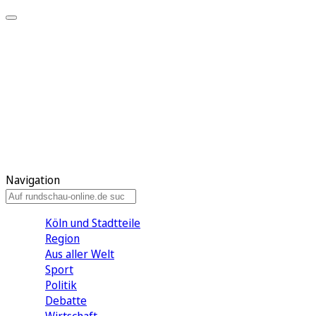
Meine KR
Meine Artikel
Meine Region
Meine Newsletter
Gewinnspiele
Mein Rundschau PLUS
Mein E-Paper
Navigation
Köln und Stadtteile
Region
Aus aller Welt
Sport
Politik
Debatte