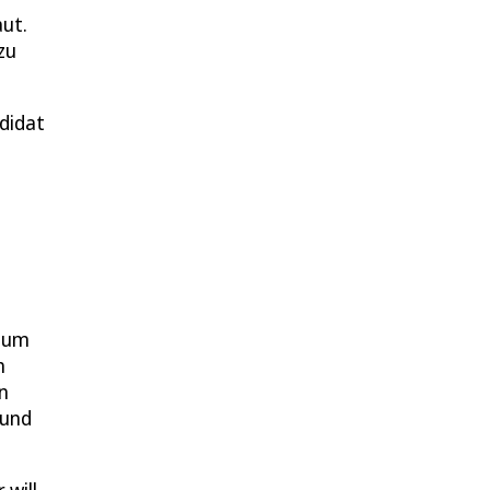
aut.
zu
didat
 zum
h
n
 und