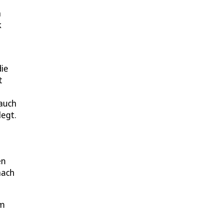
n
k
die
t
 auch
legt.
en
nach
im