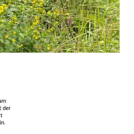
 am
t der
ht
in.