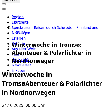
Anmelden
Region
Köln
Startseite
Sport
Nordwärts - Reisen durch Schweden, Finnland und
1. FC Köln
Norwegen
Erleben
Winterwoche in Tromsø:
Ratgeber
Aus aller Welt
Abenteuer & Polarlichter in
Politik
Nordnorwegen
Wirtschaft
Newsletter
E-Paper
Winterwoche in
Tromsø
Abenteuer & Polarlichter
in Nordnorwegen
24.10.2025, 00:00 Uhr