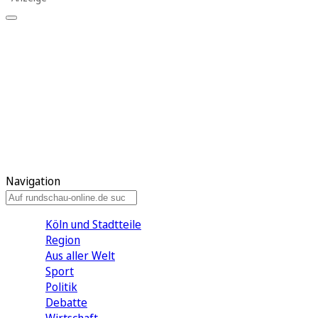
Meine KR
Meine Artikel
Meine Region
Meine Newsletter
Gewinnspiele
Mein Rundschau PLUS
Mein E-Paper
Navigation
Köln und Stadtteile
Region
Aus aller Welt
Sport
Politik
Debatte