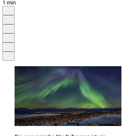
1 min
Auf Google bevorzugen
Anhören
Schrift
Merken
Drucken
Teilen