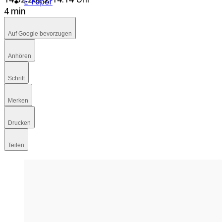
E-Paper
4 min
Auf Google bevorzugen
Anhören
Schrift
Merken
Drucken
Teilen