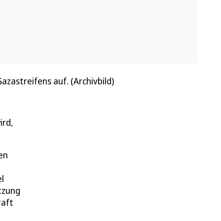
zastreifens auf. (Archivbild)
ird,
en
l
etzung
raft