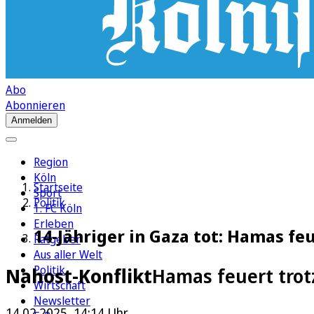
Abo
Abonnieren
Anmelden
Region
Köln
Startseite
Sport
Politik
1. FC Köln
Erleben
14-Jähriger in Gaza tot: Hamas f
Ratgeber
Aus aller Welt
Politik
Nahost-Konflikt
Hamas feuert trot
Wirtschaft
Newsletter
14.02.2025, 14:14 Uhr