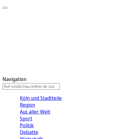
Meine KR
Meine Artikel
Meine Region
Meine Newsletter
Gewinnspiele
Mein Rundschau PLUS
Mein E-Paper
Navigation
Köln und Stadtteile
Region
Aus aller Welt
Sport
Politik
Debatte