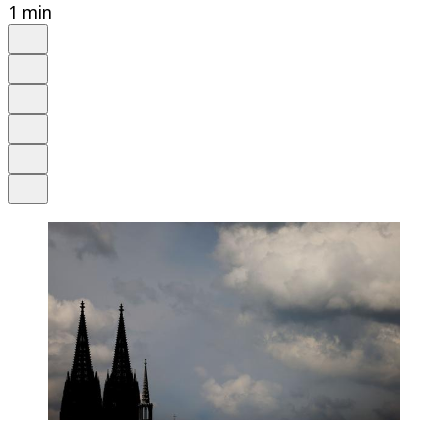
1 min
Auf Google bevorzugen
Anhören
Schrift
Merken
Drucken
Teilen