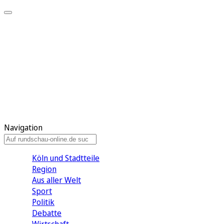
Meine KR
Meine Artikel
Meine Region
Meine Newsletter
Gewinnspiele
Mein Rundschau PLUS
Mein E-Paper
Navigation
Köln und Stadtteile
Region
Aus aller Welt
Sport
Politik
Debatte