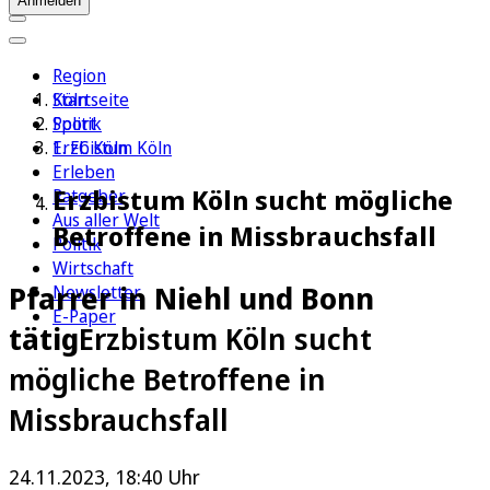
Anmelden
Region
Köln
Startseite
Sport
Politik
1. FC Köln
Erzbistum Köln
Erleben
Erzbistum Köln sucht mögliche
Ratgeber
Aus aller Welt
Betroffene in Missbrauchsfall
Politik
Wirtschaft
Pfarrer in Niehl und Bonn
Newsletter
E-Paper
tätig
Erzbistum Köln sucht
mögliche Betroffene in
Missbrauchsfall
24.11.2023, 18:40 Uhr