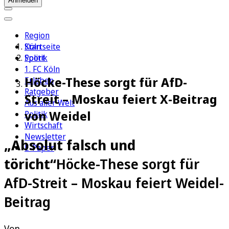
Anmelden
Region
Köln
Startseite
Sport
Politik
1. FC Köln
Höcke-These sorgt für AfD-
Erleben
Ratgeber
Streit – Moskau feiert X-Beitrag
Aus aller Welt
von Weidel
Politik
Wirtschaft
Newsletter
„Absolut falsch und
E-Paper
töricht“
Höcke-These sorgt für
AfD-Streit – Moskau feiert Weidel-
Beitrag
Von