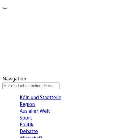
Meine KR
Meine Artikel
Meine Region
Meine Newsletter
Gewinnspiele
Mein Rundschau PLUS
Mein E-Paper
Navigation
Köln und Stadtteile
Region
Aus aller Welt
Sport
Politik
Debatte