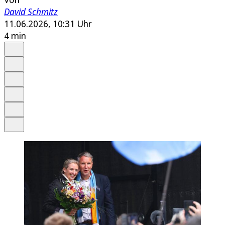
David Schmitz
11.06.2026, 10:31 Uhr
4 min
Auf Google bevorzugen
Anhören
Schrift
Merken
Drucken
Teilen