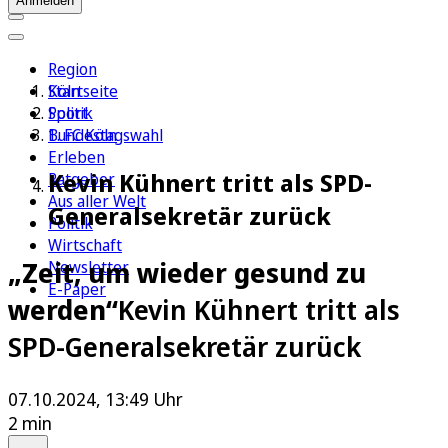
Anmelden
Region
Köln
Startseite
Sport
Politik
1. FC Köln
Bundestagswahl
Erleben
Kevin Kühnert tritt als SPD-
Ratgeber
Aus aller Welt
Generalsekretär zurück
Politik
Wirtschaft
„Zeit, um wieder gesund zu
Newsletter
E-Paper
werden“
Kevin Kühnert tritt als
SPD-Generalsekretär zurück
07.10.2024, 13:49 Uhr
2 min
Auf Google bevorzugen