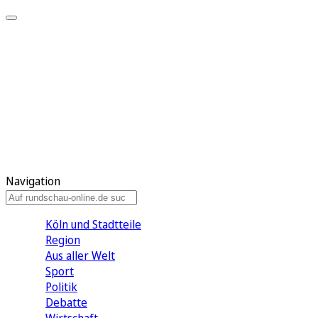
Meine KR
Meine Artikel
Meine Region
Meine Newsletter
Gewinnspiele
Mein Rundschau PLUS
Mein E-Paper
Navigation
Köln und Stadtteile
Region
Aus aller Welt
Sport
Politik
Debatte