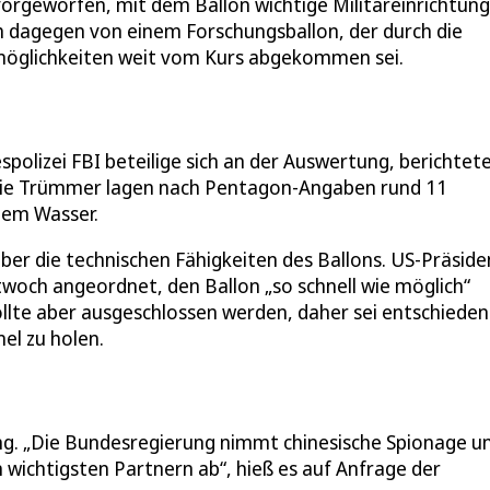
vorgeworfen, mit dem Ballon wichtige Militäreinrichtun
ch dagegen von einem Forschungsballon, der durch die
öglichkeiten weit vom Kurs abgekommen sei.
polizei FBI beteilige sich an der Auswertung, berichtet
Die Trümmer lagen nach Pentagon-Angaben rund 11
chem Wasser.
ber die technischen Fähigkeiten des Ballons. US-Präside
woch angeordnet, den Ballon „so schnell wie möglich“
llte aber ausgeschlossen werden, daher sei entschieden
el zu holen.
ng. „Die Bundesregierung nimmt chinesische Spionage un
n wichtigsten Partnern ab“, hieß es auf Anfrage der