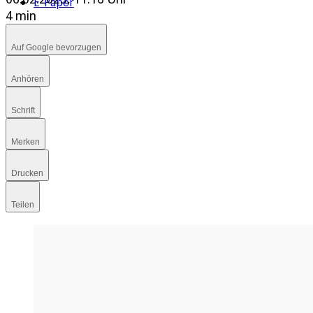
E-Paper
4 min
Auf Google bevorzugen
Anhören
Schrift
Merken
Drucken
Teilen