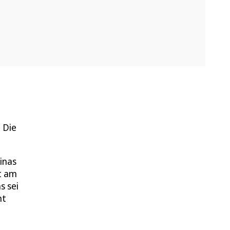
 Die
inas
t am
s sei
ht