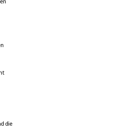
gen
en
nt
d die