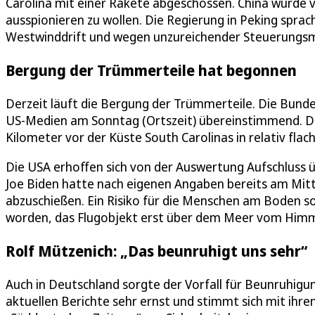
Carolina mit einer Rakete abgeschossen. China wurde 
ausspionieren zu wollen. Die Regierung in Peking spra
Westwinddrift und wegen unzureichender Steuerungsm
Bergung der Trümmerteile hat begonnen
Derzeit läuft die Bergung der Trümmerteile. Die Bundes
US-Medien am Sonntag (Ortszeit) übereinstimmend. 
Kilometer vor der Küste South Carolinas in relativ fla
Die USA erhoffen sich von der Auswertung Aufschluss ü
Joe Biden hatte nach eigenen Angaben bereits am Mitt
abzuschießen. Ein Risiko für die Menschen am Boden so
worden, das Flugobjekt erst über dem Meer vom Himm
Rolf Mützenich: „Das beunruhigt uns sehr“
Auch in Deutschland sorgte der Vorfall für Beunruhigu
aktuellen Berichte sehr ernst und stimmt sich mit ihre