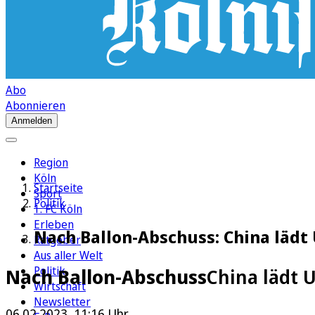
Abo
Abonnieren
Anmelden
Region
Köln
Startseite
Sport
Politik
1. FC Köln
Erleben
Nach Ballon-Abschuss: China lädt
Ratgeber
Aus aller Welt
Politik
Nach Ballon-Abschuss
China lädt 
Wirtschaft
Newsletter
06.02.2023, 11:16 Uhr