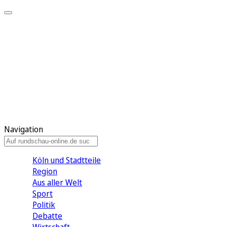
Meine KR
Meine Artikel
Meine Region
Meine Newsletter
Gewinnspiele
Mein Rundschau PLUS
Mein E-Paper
Navigation
Köln und Stadtteile
Region
Aus aller Welt
Sport
Politik
Debatte