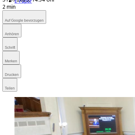
E-Paper
2 min
Auf Google bevorzugen
Anhören
Schrift
Merken
Drucken
Teilen