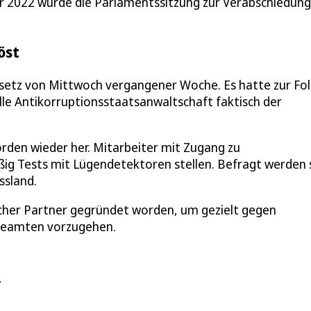
ar 2022 wurde die Parlamentssitzung zur Verabschiedung
öst
esetz von Mittwoch vergangener Woche. Es hatte zur Fol
lle Antikorruptionsstaatsanwaltschaft faktisch der
rden wieder her. Mitarbeiter mit Zugang zu
ig Tests mit Lügendetektoren stellen. Befragt werden s
ssland.
cher Partner gegründet worden, um gezielt gegen
 Beamten vorzugehen.
e