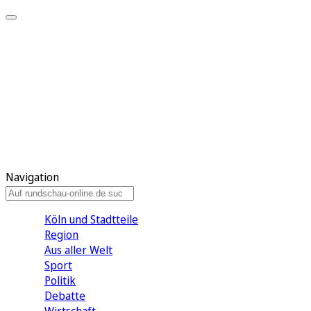
Meine KR
Meine Artikel
Meine Region
Meine Newsletter
Gewinnspiele
Mein Rundschau PLUS
Mein E-Paper
Navigation
Köln und Stadtteile
Region
Aus aller Welt
Sport
Politik
Debatte