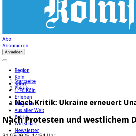
Abo
Abonnieren
Anmelden
Region
Köln
Startseite
Sport
Politik
1. FC Köln
Erleben
Nach Kritik: Ukraine erneuert U
Ratgeber
Aus aller Welt
Politik
Nach Protesten und westlichem 
Wirtschaft
Newsletter
31.07.2025, 14:54 Uhr