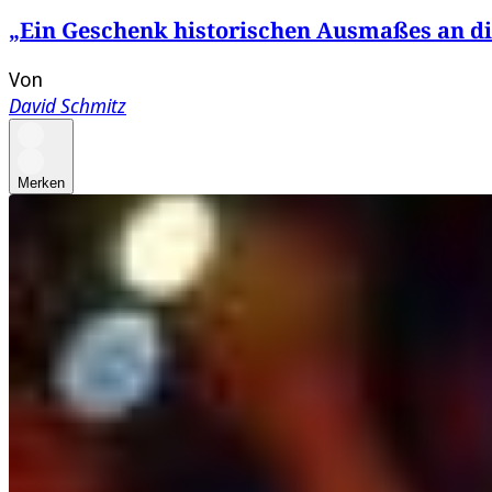
„Ein Geschenk historischen Ausmaßes an d
Von
David Schmitz
Merken