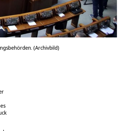
gsbehörden. (Archivbild)
er
nes
uck