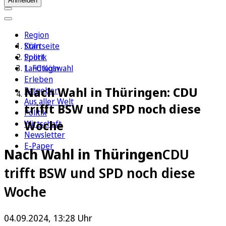
Anmelden
Region
Köln
Startseite
Sport
Politik
1. FC Köln
Landtagswahl
Erleben
Nach Wahl in Thüringen: CDU
Ratgeber
Aus aller Welt
trifft BSW und SPD noch diese
Politik
Woche
Wirtschaft
Newsletter
E-Paper
Nach Wahl in Thüringen
CDU
trifft BSW und SPD noch diese
Woche
04.09.2024, 13:28 Uhr