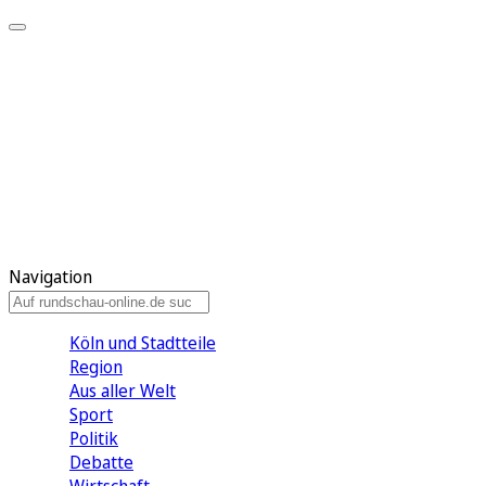
Meine KR
Meine Artikel
Meine Region
Meine Newsletter
Gewinnspiele
Mein Rundschau PLUS
Mein E-Paper
Navigation
Köln und Stadtteile
Region
Aus aller Welt
Sport
Politik
Debatte