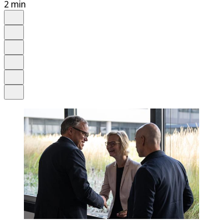
2 min
Auf Google bevorzugen
Anhören
Schrift
Merken
Drucken
Teilen