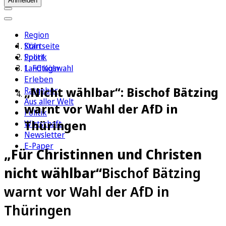
Anmelden
Region
Köln
Startseite
Sport
Politik
1. FC Köln
Landtagswahl
Erleben
„Nicht wählbar“: Bischof Bätzing
Ratgeber
Aus aller Welt
warnt vor Wahl der AfD in
Politik
Thüringen
Wirtschaft
Newsletter
E-Paper
„Für Christinnen und Christen
nicht wählbar“
Bischof Bätzing
warnt vor Wahl der AfD in
Thüringen