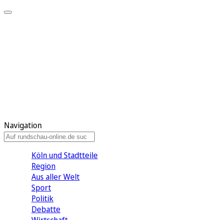
Meine KR
Meine Artikel
Meine Region
Meine Newsletter
Gewinnspiele
Mein Rundschau PLUS
Mein E-Paper
Navigation
Köln und Stadtteile
Region
Aus aller Welt
Sport
Politik
Debatte