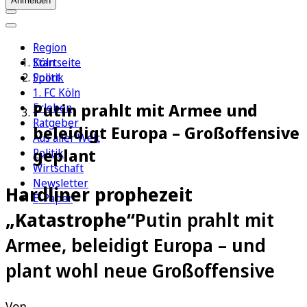
Anmelden
Region
Köln
Startseite
Sport
Politik
1. FC Köln
Putin prahlt mit Armee und
Erleben
Ratgeber
beleidigt Europa – Großoffensive
Aus aller Welt
geplant
Politik
Wirtschaft
Newsletter
Hardliner prophezeit
E-Paper
„Katastrophe“
Putin prahlt mit
Armee, beleidigt Europa – und
plant wohl neue Großoffensive
Von