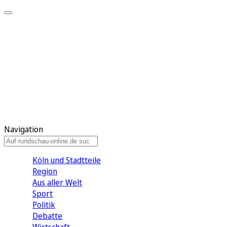
Meine KR
Meine Artikel
Meine Region
Meine Newsletter
Gewinnspiele
Mein Rundschau PLUS
Mein E-Paper
Navigation
Köln und Stadtteile
Region
Aus aller Welt
Sport
Politik
Debatte