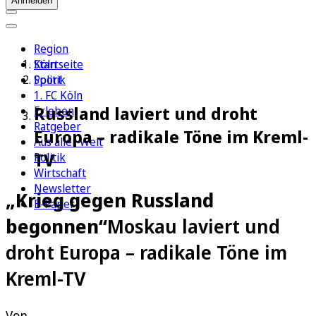
Anmelden
Region
Köln
Startseite
Sport
Politik
1. FC Köln
Russland laviert und droht
Erleben
Ratgeber
Europa – radikale Töne im Kreml-
Aus aller Welt
TV
Politik
Wirtschaft
Newsletter
„Krieg gegen Russland
E-Paper
begonnen“
Moskau laviert und
droht Europa – radikale Töne im
Kreml-TV
Von