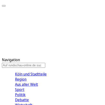
Meine KR
Meine Artikel
Meine Region
Meine Newsletter
Gewinnspiele
Mein Rundschau PLUS
Mein E-Paper
Navigation
Köln und Stadtteile
Region
Aus aller Welt
Sport
Politik
Debatte