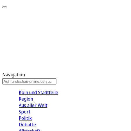
Meine KR
Meine Artikel
Meine Region
Meine Newsletter
Gewinnspiele
Mein Rundschau PLUS
Mein E-Paper
Navigation
Köln und Stadtteile
Region
Aus aller Welt
Sport
Politik
Debatte