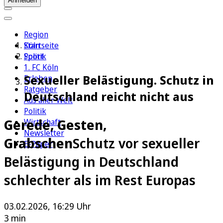
Anmelden
Region
Köln
Startseite
Sport
Politik
1. FC Köln
Sexueller Belästigung. Schutz in
Erleben
Ratgeber
Deutschland reicht nicht aus
Aus aller Welt
Politik
Gerede, Gesten,
Wirtschaft
Newsletter
Grabschen
Schutz vor sexueller
E-Paper
Belästigung in Deutschland
schlechter als im Rest Europas
03.02.2026, 16:29 Uhr
3 min