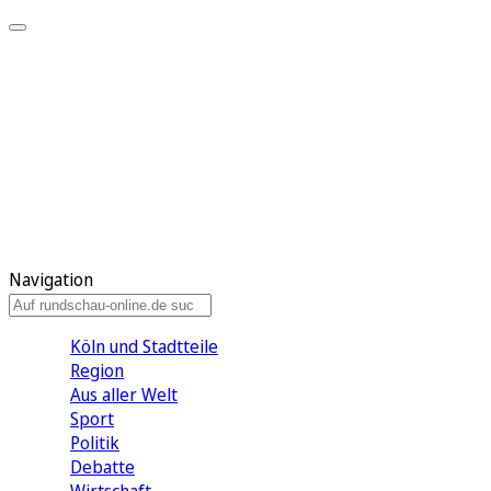
Meine KR
Meine Artikel
Meine Region
Meine Newsletter
Gewinnspiele
Mein Rundschau PLUS
Mein E-Paper
Navigation
Köln und Stadtteile
Region
Aus aller Welt
Sport
Politik
Debatte