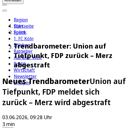
Anmelden
Region
Köln
Startseite
Sport
Politik
1. FC Köln
Trendbarometer: Union auf
Erleben
Ratgeber
Tiefpunkt, FDP zurück – Merz
Aus aller Welt
abgestraft
Politik
Wirtschaft
Newsletter
Neues Trendbarometer
Union auf
E-Paper
Tiefpunkt, FDP meldet sich
zurück – Merz wird abgestraft
03.06.2026, 09:28 Uhr
3 min