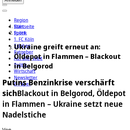
Anmelden
Region
Köln
Startseite
Sport
Politik
1. FC Köln
Ukraine greift erneut an:
Erleben
Ratgeber
Öldepot in Flammen – Blackout
Aus aller Welt
in Belgorod
Politik
Wirtschaft
Newsletter
Putins Benzinkrise verschärft
E-Paper
sich
Blackout in Belgorod, Öldepot
in Flammen – Ukraine setzt neue
Nadelstiche
Von