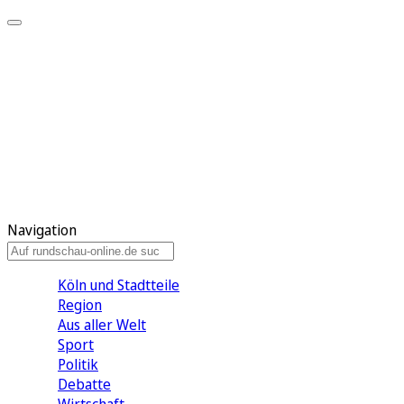
Meine KR
Meine Artikel
Meine Region
Meine Newsletter
Gewinnspiele
Mein Rundschau PLUS
Mein E-Paper
Navigation
Köln und Stadtteile
Region
Aus aller Welt
Sport
Politik
Debatte