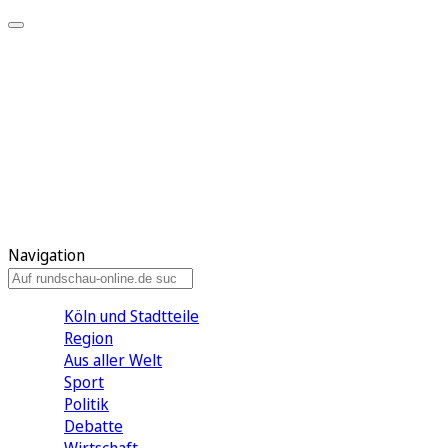
Meine KR
Meine Artikel
Meine Region
Meine Newsletter
Gewinnspiele
Mein Rundschau PLUS
Mein E-Paper
Navigation
Köln und Stadtteile
Region
Aus aller Welt
Sport
Politik
Debatte