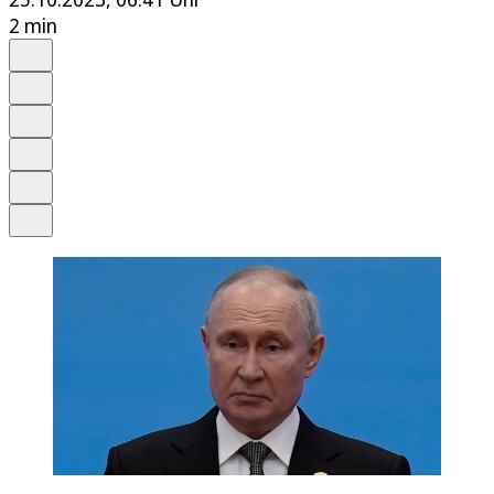
2 min
Auf Google bevorzugen
Anhören
Schrift
Merken
Drucken
Teilen