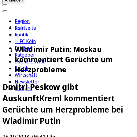
Anmelden
Region
Köln
Startseite
Sport
Politik
1. FC Köln
Wladimir Putin: Moskau
Erleben
Ratgeber
kommentiert Gerüchte um
Aus aller Welt
Herzprobleme
Politik
Wirtschaft
Newsletter
Dmitri Peskow gibt
E-Paper
Auskunft
Kreml kommentiert
Gerüchte um Herzprobleme bei
Wladimir Putin
25.10.2023, 06:41 Uhr