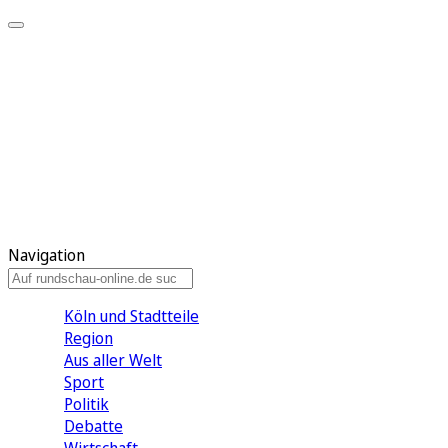
Meine KR
Meine Artikel
Meine Region
Meine Newsletter
Gewinnspiele
Mein Rundschau PLUS
Mein E-Paper
Navigation
Köln und Stadtteile
Region
Aus aller Welt
Sport
Politik
Debatte