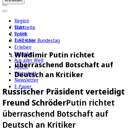
Anmelden
Region
Köln
Startseite
Sport
Politik
1. FC Köln
Deutscher Bundestag
Erleben
Wladimir Putin richtet
Ratgeber
Aus aller Welt
überraschend Botschaft auf
Politik
Deutsch an Kritiker
Wirtschaft
Newsletter
E-Paper
Russischer Präsident verteidigt
Freund Schröder
Putin richtet
überraschend Botschaft auf
Deutsch an Kritiker