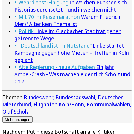
Wehrdienst-Einigung
In welchen Punkten sich
Pistorius durchsetzt – und in welchen nicht
Mit 70 im Reisemarathon
Warum Friedrich
Merz' Alter kein Thema ist
Politik
Linke im Gladbacher Stadtrat gehen
getrennte Wege
„Deutschland ist im Notstand“
Linke startet
Kampagne gegen hohe Mieten – Treffen in Köln
geplant
Alte Regierung - neue Aufgaben
Ein Jahr
Ampel-Crash - Was machen eigentlich Scholz und
Co.?
Themen:
Bundeswehr
Bundestagswahl
Deutscher
Mieterbund
Flughafen Köln/Bonn
Kommunalwahlen
Olaf Scholz
Mehr anzeigen
Nachdem Putin diese Botschaft an alle Kritiker