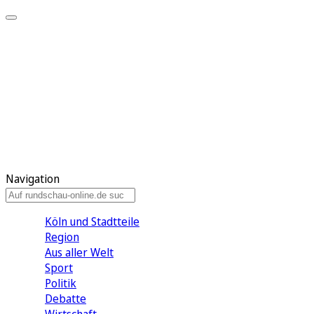
Meine KR
Meine Artikel
Meine Region
Meine Newsletter
Gewinnspiele
Mein Rundschau PLUS
Mein E-Paper
Navigation
Köln und Stadtteile
Region
Aus aller Welt
Sport
Politik
Debatte