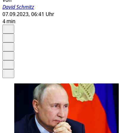
David Schmitz
07.09.2023, 06:41 Uhr
4 min
Auf Google bevorzugen
Anhören
Schrift
Merken
Drucken
Teilen