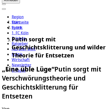
Anmelden
Region
Köln
Startseite
Sport
Politik
1. FC Köln
Putin sorgt mit
Erleben
Ratgeber
Geschichtsklitterung und wilder
Aus aller Welt
Theorie für Entsetzen
Politik
Wirtschaft
Newsletter
„Eine üble Lüge“
Putin sorgt mit
E-Paper
Verschwörungstheorie und
Geschichtsklitterung für
Entsetzen
Von