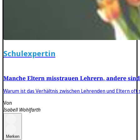
Schulexpertin
Manche Eltern misstrauen Lehrern, andere sind
Warum ist das Verhältnis zwischen Lehrenden und Eltern oft
Von
Isabell Wohlfarth
Merken