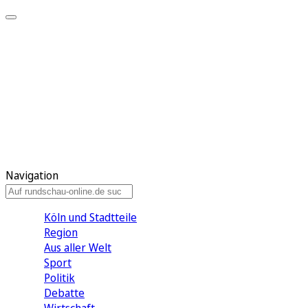
Meine KR
Meine Artikel
Meine Region
Meine Newsletter
Gewinnspiele
Mein Rundschau PLUS
Mein E-Paper
Navigation
Köln und Stadtteile
Region
Aus aller Welt
Sport
Politik
Debatte