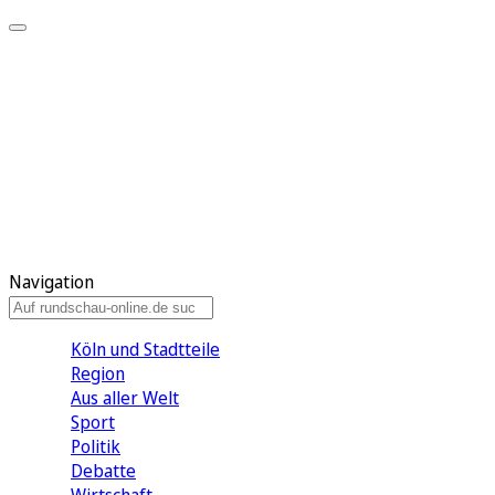
Meine KR
Meine Artikel
Meine Region
Meine Newsletter
Gewinnspiele
Mein Rundschau PLUS
Mein E-Paper
Navigation
Köln und Stadtteile
Region
Aus aller Welt
Sport
Politik
Debatte