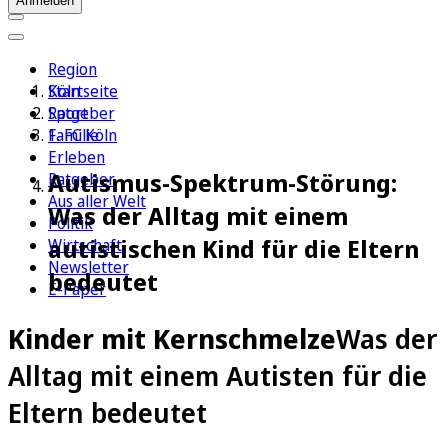
Anmelden
Region
Köln
Startseite
Sport
Ratgeber
1. FC Köln
Familie
Erleben
Autismus-Spektrum-Störung:
Ratgeber
Aus aller Welt
Was der Alltag mit einem
Politik
autistischen Kind für die Eltern
Wirtschaft
Newsletter
bedeutet
E-Paper
Kinder mit Kernschmelze
Was der
Alltag mit einem Autisten für die
Eltern bedeutet