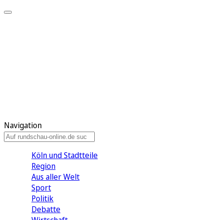
Meine KR
Meine Artikel
Meine Region
Meine Newsletter
Gewinnspiele
Mein Rundschau PLUS
Mein E-Paper
Navigation
Köln und Stadtteile
Region
Aus aller Welt
Sport
Politik
Debatte