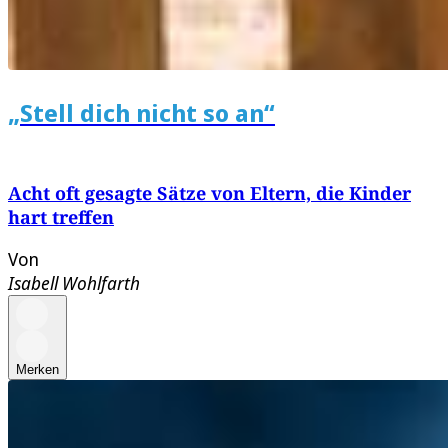
„Stell dich nicht so an“
Acht oft gesagte Sätze von Eltern, die Kinder
hart treffen
Von
Isabell Wohlfarth
Merken