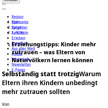
Anmelden
Region
Köln
Startseite
Sport
Ratgeber
1. FC Köln
Familie
Erleben
Erziehungstipps: Kinder mehr
Ratgeber
Aus aller Welt
zutrauen – was Eltern von
Politik
Naturvölkern lernen können
Wirtschaft
Newsletter
E-Paper
Selbständig statt trotzig
Warum
Eltern ihren Kindern unbedingt
mehr zutrauen sollten
Von