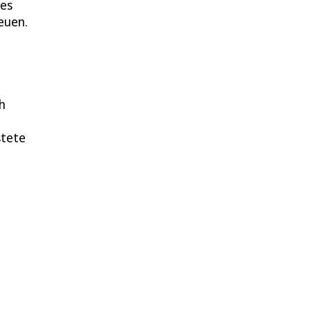
 es
euen.
h
stete