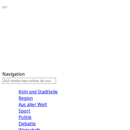
Meine KR
Meine Artikel
Meine Region
Meine Newsletter
Gewinnspiele
Mein Rundschau PLUS
Mein E-Paper
Navigation
Köln und Stadtteile
Region
Aus aller Welt
Sport
Politik
Debatte