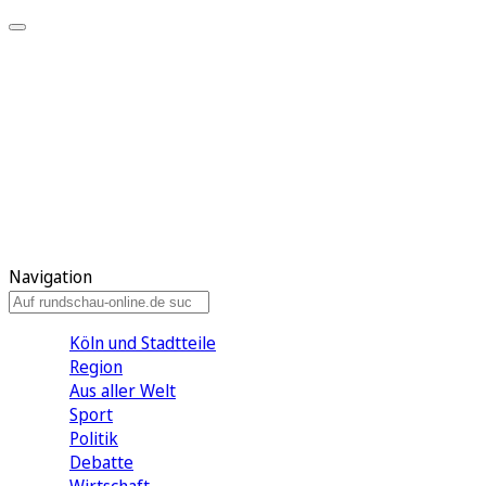
Meine KR
Meine Artikel
Meine Region
Meine Newsletter
Gewinnspiele
Mein Rundschau PLUS
Mein E-Paper
Navigation
Köln und Stadtteile
Region
Aus aller Welt
Sport
Politik
Debatte