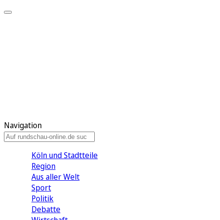
Meine KR
Meine Artikel
Meine Region
Meine Newsletter
Gewinnspiele
Mein Rundschau PLUS
Mein E-Paper
Navigation
Köln und Stadtteile
Region
Aus aller Welt
Sport
Politik
Debatte