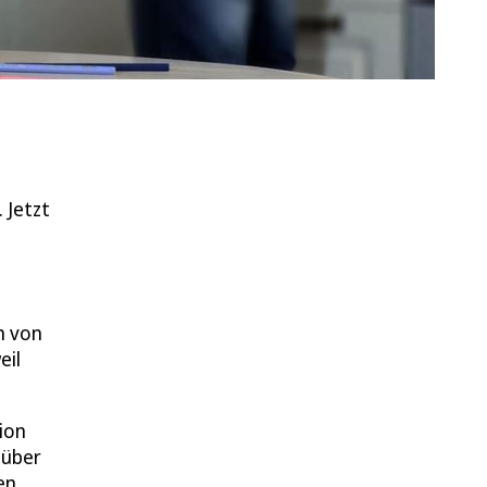
 Jetzt
ch von
eil
ion
 über
en