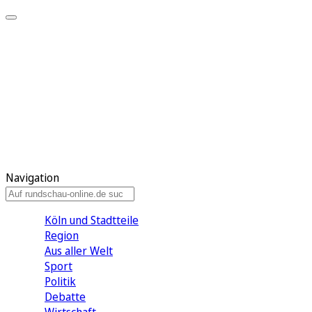
Meine KR
Meine Artikel
Meine Region
Meine Newsletter
Gewinnspiele
Mein Rundschau PLUS
Mein E-Paper
Navigation
Köln und Stadtteile
Region
Aus aller Welt
Sport
Politik
Debatte