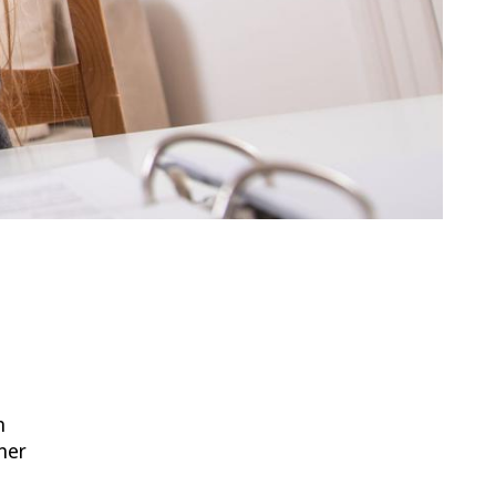
n
mer