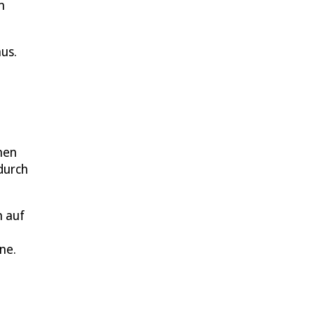
m
aus.
nen
durch
h auf
ne.