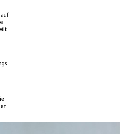
 auf
he
ilt
ngs
ie
gen