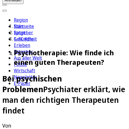
Anmelden
Region
Köln
Startseite
Sport
Ratgeber
1. FC Köln
Gesundheit
Erleben
Psychotherapie: Wie finde ich
Ratgeber
Aus aller Welt
einen guten Therapeuten?
Politik
Wirtschaft
Bei psychischen
Newsletter
E-Paper
Problemen
Psychiater erklärt, wie
man den richtigen Therapeuten
findet
Von