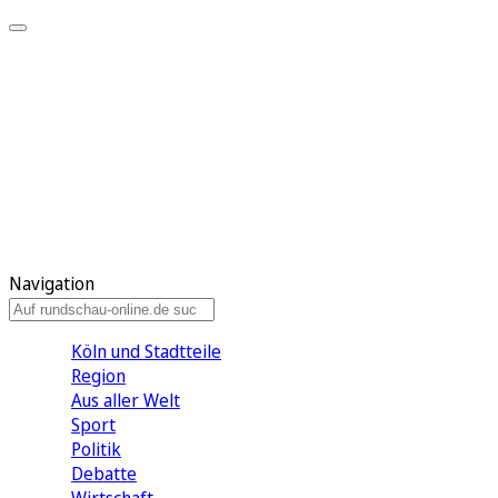
Meine KR
Meine Artikel
Meine Region
Meine Newsletter
Gewinnspiele
Mein Rundschau PLUS
Mein E-Paper
Navigation
Köln und Stadtteile
Region
Aus aller Welt
Sport
Politik
Debatte