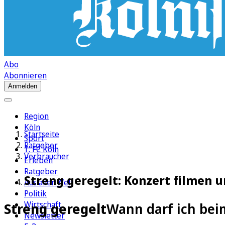
Abo
Abonnieren
Anmelden
Region
Köln
Startseite
Sport
Ratgeber
1. FC Köln
Verbraucher
Erleben
Ratgeber
Streng geregelt: Konzert filmen u
Aus aller Welt
Politik
Wirtschaft
Streng geregelt
Wann darf ich bei
Newsletter