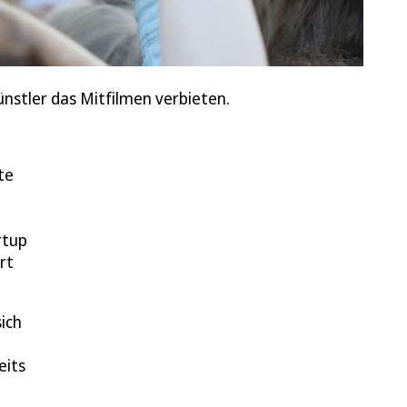
ünstler das Mitfilmen verbieten.
te
rtup
rt
ich
eits