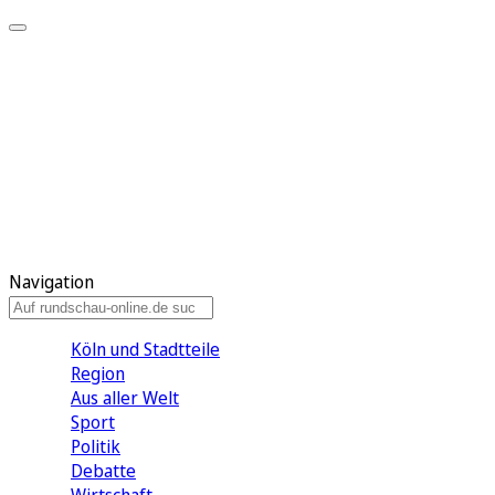
Meine KR
Meine Artikel
Meine Region
Meine Newsletter
Gewinnspiele
Mein Rundschau PLUS
Mein E-Paper
Navigation
Köln und Stadtteile
Region
Aus aller Welt
Sport
Politik
Debatte