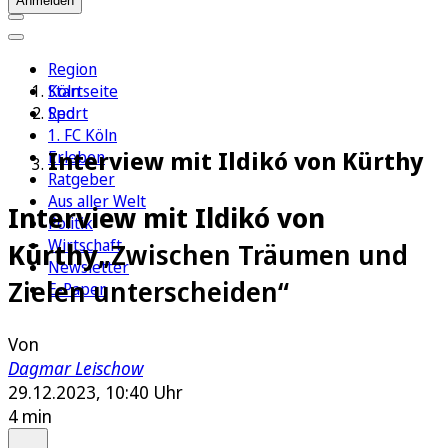
Anmelden
Region
Köln
Startseite
Sport
Red
1. FC Köln
Interview mit Ildikó von Kürthy
Erleben
Ratgeber
Aus aller Welt
Interview mit Ildikó von
Politik
Wirtschaft
Kürthy
„Zwischen Träumen und
Newsletter
Zielen unterscheiden“
E-Paper
Von
Dagmar Leischow
29.12.2023, 10:40 Uhr
4 min
Auf Google bevorzugen