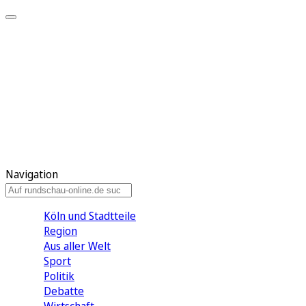
Meine KR
Meine Artikel
Meine Region
Meine Newsletter
Gewinnspiele
Mein Rundschau PLUS
Mein E-Paper
Navigation
Köln und Stadtteile
Region
Aus aller Welt
Sport
Politik
Debatte