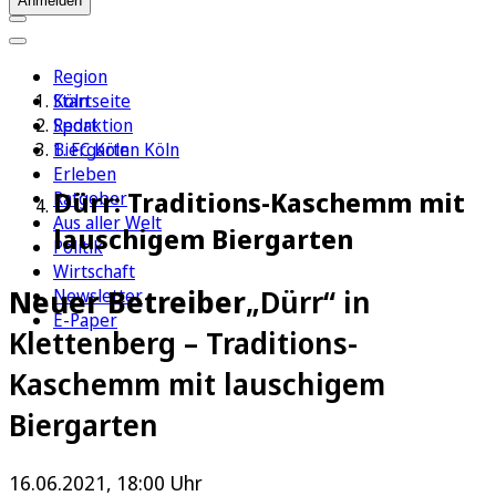
Anmelden
Region
Köln
Startseite
Sport
Redaktion
1. FC Köln
Biergarten Köln
Erleben
Dürr: Traditions-Kaschemm mit
Ratgeber
Aus aller Welt
lauschigem Biergarten
Politik
Wirtschaft
Neuer Betreiber
„Dürr“ in
Newsletter
E-Paper
Klettenberg – Traditions-
Kaschemm mit lauschigem
Biergarten
16.06.2021, 18:00 Uhr