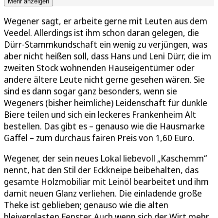
Mehr anzeigen
Wegener sagt, er arbeite gerne mit Leuten aus dem
Veedel. Allerdings ist ihm schon daran gelegen, die
Dürr-Stammkundschaft ein wenig zu verjüngen, was
aber nicht heißen soll, dass Hans und Leni Dürr, die im
zweiten Stock wohnenden Hauseigentümer oder
andere ältere Leute nicht gerne gesehen wären. Sie
sind es dann sogar ganz besonders, wenn sie
Wegeners (bisher heimliche) Leidenschaft für dunkle
Biere teilen und sich ein leckeres Frankenheim Alt
bestellen. Das gibt es – genauso wie die Hausmarke
Gaffel – zum durchaus fairen Preis von 1,60 Euro.
Wegener, der sein neues Lokal liebevoll „Kaschemm“
nennt, hat den Stil der Eckkneipe beibehalten, das
gesamte Holzmobiliar mit Leinöl bearbeitet und ihm
damit neuen Glanz verliehen. Die einladende große
Theke ist geblieben; genauso wie die alten
bleiverglasten Fenster. Auch wenn sich der Wirt mehr