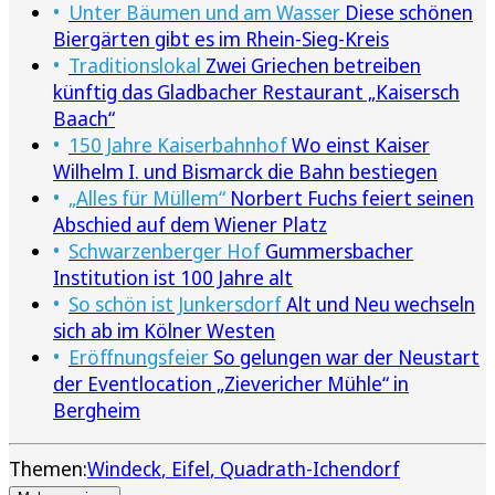
Unter Bäumen und am Wasser
Diese schönen
Biergärten gibt es im Rhein-Sieg-Kreis
Traditionslokal
Zwei Griechen betreiben
künftig das Gladbacher Restaurant „Kaisersch
Baach“
150 Jahre Kaiserbahnhof
Wo einst Kaiser
Wilhelm I. und Bismarck die Bahn bestiegen
„Alles für Müllem“
Norbert Fuchs feiert seinen
Abschied auf dem Wiener Platz
Schwarzenberger Hof
Gummersbacher
Institution ist 100 Jahre alt
So schön ist Junkersdorf
Alt und Neu wechseln
sich ab im Kölner Westen
Eröffnungsfeier
So gelungen war der Neustart
der Eventlocation „Zievericher Mühle“ in
Bergheim
Themen:
Windeck
Eifel
Quadrath-Ichendorf