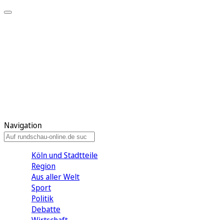
Meine KR
Meine Artikel
Meine Region
Meine Newsletter
Gewinnspiele
Mein Rundschau PLUS
Mein E-Paper
Navigation
Köln und Stadtteile
Region
Aus aller Welt
Sport
Politik
Debatte