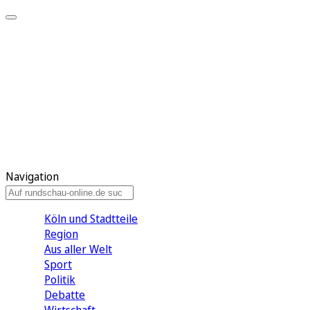
Meine KR
Meine Artikel
Meine Region
Meine Newsletter
Gewinnspiele
Mein Rundschau PLUS
Mein E-Paper
Navigation
Köln und Stadtteile
Region
Aus aller Welt
Sport
Politik
Debatte