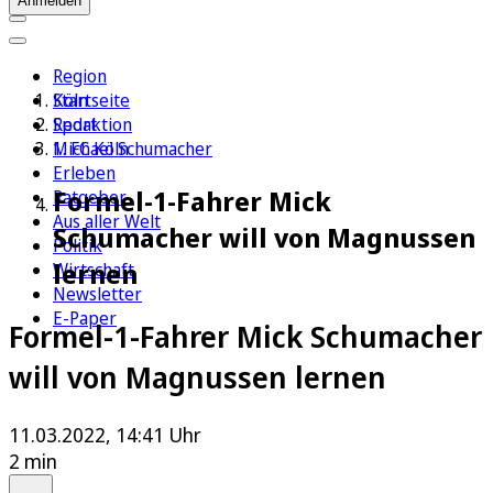
Anmelden
Region
Köln
Startseite
Sport
Redaktion
1. FC Köln
Michael Schumacher
Erleben
Formel-1-Fahrer Mick
Ratgeber
Aus aller Welt
Schumacher will von Magnussen
Politik
lernen
Wirtschaft
Newsletter
E-Paper
Formel-1-Fahrer Mick Schumacher
will von Magnussen lernen
11.03.2022, 14:41 Uhr
2 min
Auf Google bevorzugen