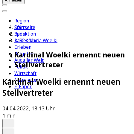
Anmelden
Region
Köln
Startseite
Sport
Redaktion
1. FC Köln
Rainer Maria Woelki
Erleben
Kardinal Woelki ernennt neuen
Ratgeber
Aus aller Welt
Stellvertreter
Politik
Wirtschaft
Kardinal Woelki ernennt neuen
Newsletter
E-Paper
Stellvertreter
04.04.2022, 18:13 Uhr
1 min
Auf Google bevorzugen
Anhören