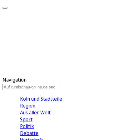
Meine KR
Meine Artikel
Meine Region
Meine Newsletter
Gewinnspiele
Mein Rundschau PLUS
Mein E-Paper
Navigation
Köln und Stadtteile
Region
Aus aller Welt
Sport
Politik
Debatte