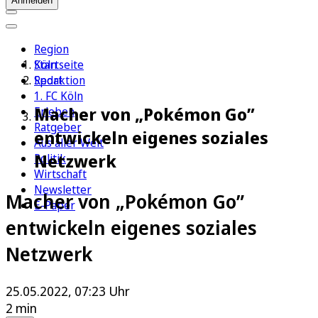
Anmelden
Region
Köln
Startseite
Sport
Redaktion
1. FC Köln
Macher von „Pokémon Go”
Erleben
Ratgeber
entwickeln eigenes soziales
Aus aller Welt
Netzwerk
Politik
Wirtschaft
Newsletter
Macher von „Pokémon Go”
E-Paper
entwickeln eigenes soziales
Netzwerk
25.05.2022, 07:23 Uhr
2 min