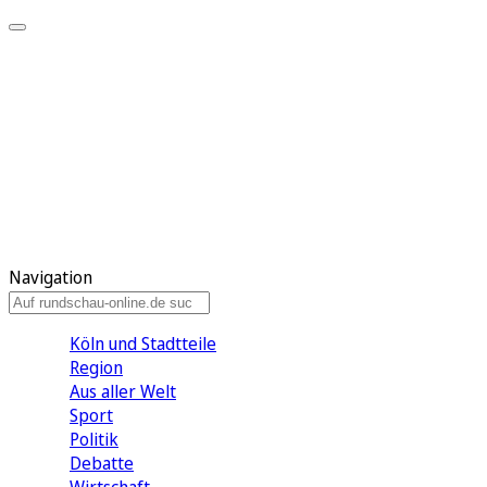
Meine KR
Meine Artikel
Meine Region
Meine Newsletter
Gewinnspiele
Mein Rundschau PLUS
Mein E-Paper
Navigation
Köln und Stadtteile
Region
Aus aller Welt
Sport
Politik
Debatte