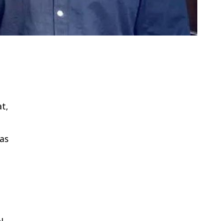
at,
das