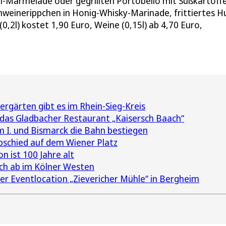
li-Marmelade oder gegrillten Portobello mit Süßkartoffe
chweinerippchen in Honig-Whisky-Marinade, frittiertes 
(0,2l) kostet 1,90 Euro, Weine (0,15l) ab 4,70 Euro,
rgärten gibt es im Rhein-Sieg-Kreis
 das Gladbacher Restaurant „Kaisersch Baach“
m I. und Bismarck die Bahn bestiegen
bschied auf dem Wiener Platz
 ist 100 Jahre alt
ich ab im Kölner Westen
er Eventlocation „Zievericher Mühle“ in Bergheim