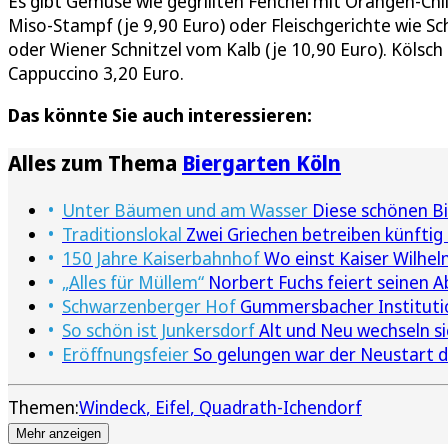
Es gibt Gemüse wie gegrillten Fenchel mit Orangen-Chi
Miso-Stampf (je 9,90 Euro) oder Fleischgerichte wie S
oder Wiener Schnitzel vom Kalb (je 10,90 Euro). Kölsch 
Cappuccino 3,20 Euro.
Das könnte Sie auch interessieren:
Alles zum Thema
Biergarten Köln
Unter Bäumen und am Wasser
Diese schönen Bie
Traditionslokal
Zwei Griechen betreiben künftig
150 Jahre Kaiserbahnhof
Wo einst Kaiser Wilhel
„Alles für Müllem“
Norbert Fuchs feiert seinen A
Schwarzenberger Hof
Gummersbacher Institution
So schön ist Junkersdorf
Alt und Neu wechseln s
Eröffnungsfeier
So gelungen war der Neustart d
Themen:
Windeck
Eifel
Quadrath-Ichendorf
Mehr anzeigen