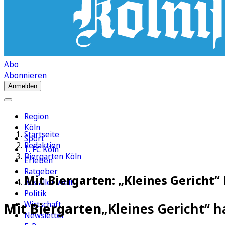
Abo
Abonnieren
Anmelden
Region
Köln
Startseite
Sport
Redaktion
1. FC Köln
Biergarten Köln
Erleben
Ratgeber
Mit Biergarten: „Kleines Gericht“
Aus aller Welt
Politik
Wirtschaft
Mit Biergarten
„Kleines Gericht“ h
Newsletter