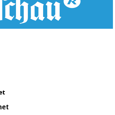
et
net