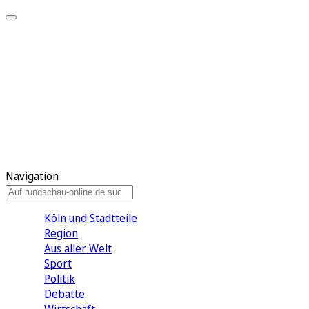
Meine KR
Meine Artikel
Meine Region
Meine Newsletter
Gewinnspiele
Mein Rundschau PLUS
Mein E-Paper
Navigation
Köln und Stadtteile
Region
Aus aller Welt
Sport
Politik
Debatte