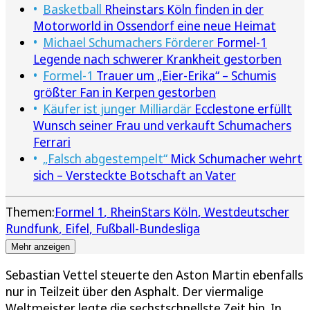
Basketball
Rheinstars Köln finden in der
Motorworld in Ossendorf eine neue Heimat
Michael Schumachers Förderer
Formel-1
Legende nach schwerer Krankheit gestorben
Formel-1
Trauer um „Eier-Erika“ – Schumis
größter Fan in Kerpen gestorben
Käufer ist junger Milliardär
Ecclestone erfüllt
Wunsch seiner Frau und verkauft Schumachers
Ferrari
„Falsch abgestempelt“
Mick Schumacher wehrt
sich – Versteckte Botschaft an Vater
Themen:
Formel 1
RheinStars Köln
Westdeutscher
Rundfunk
Eifel
Fußball-Bundesliga
Mehr anzeigen
Sebastian Vettel steuerte den Aston Martin ebenfalls
nur in Teilzeit über den Asphalt. Der viermalige
Weltmeister legte die sechstschnellste Zeit hin. In