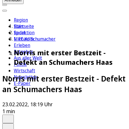
Anmelden
Region
Köln
Startseite
Sport
Redaktion
1. FC Köln
Michael Schumacher
Erleben
Norris mit erster Bestzeit -
Ratgeber
Aus aller Welt
Defekt an Schumachers Haas
Politik
Wirtschaft
Norris mit erster Bestzeit - Defekt
Newsletter
E-Paper
an Schumachers Haas
23.02.2022, 18:19 Uhr
1 min
Auf Google bevorzugen
Anhören