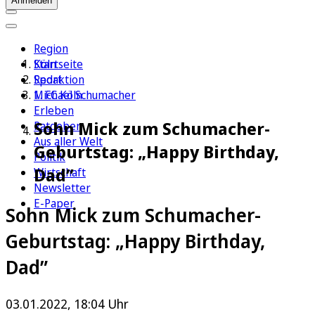
Anmelden
Region
Köln
Startseite
Sport
Redaktion
1. FC Köln
Michael Schumacher
Erleben
Sohn Mick zum Schumacher-
Ratgeber
Aus aller Welt
Geburtstag: „Happy Birthday,
Politik
Dad”
Wirtschaft
Newsletter
E-Paper
Sohn Mick zum Schumacher-
Geburtstag: „Happy Birthday,
Dad”
03.01.2022, 18:04 Uhr