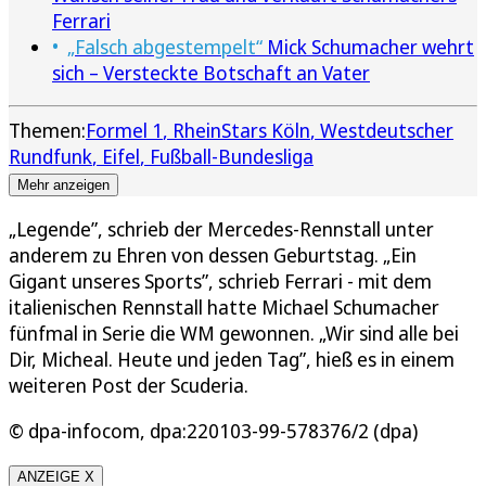
Ferrari
„Falsch abgestempelt“
Mick Schumacher wehrt
sich – Versteckte Botschaft an Vater
Themen:
Formel 1
RheinStars Köln
Westdeutscher
Rundfunk
Eifel
Fußball-Bundesliga
Mehr anzeigen
„Legende”, schrieb der Mercedes-Rennstall unter
anderem zu Ehren von dessen Geburtstag. „Ein
Gigant unseres Sports”, schrieb Ferrari - mit dem
italienischen Rennstall hatte Michael Schumacher
fünfmal in Serie die WM gewonnen. „Wir sind alle bei
Dir, Micheal. Heute und jeden Tag”, hieß es in einem
weiteren Post der Scuderia.
© dpa-infocom, dpa:220103-99-578376/2 (dpa)
ANZEIGE X