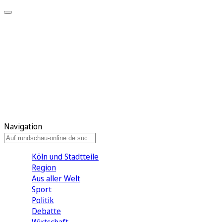
Meine KR
Meine Artikel
Meine Region
Meine Newsletter
Gewinnspiele
Mein Rundschau PLUS
Mein E-Paper
Navigation
Köln und Stadtteile
Region
Aus aller Welt
Sport
Politik
Debatte