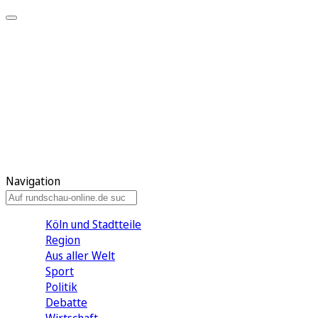
Meine KR
Meine Artikel
Meine Region
Meine Newsletter
Gewinnspiele
Mein Rundschau PLUS
Mein E-Paper
Navigation
Köln und Stadtteile
Region
Aus aller Welt
Sport
Politik
Debatte