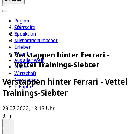
Anmelden
Region
Köln
Startseite
Sport
Redaktion
1. FC Köln
Michael Schumacher
Erleben
Verstappen hinter Ferrari -
Ratgeber
Aus aller Welt
Vettel Trainings-Siebter
Politik
Wirtschaft
Verstappen hinter Ferrari - Vettel
Newsletter
E-Paper
Trainings-Siebter
29.07.2022, 18:13 Uhr
3 min
Auf Google bevorzugen
Anhören